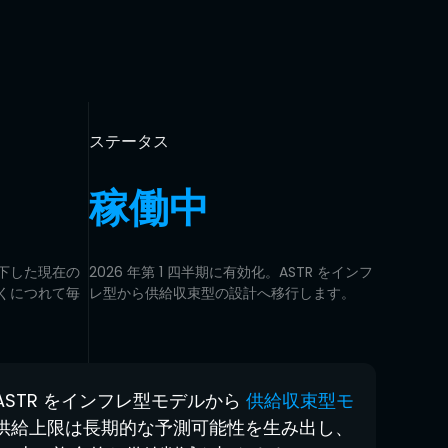
ステータス
稼働中
低下した現在の
2026 年第 1 四半期に有効化。ASTR をインフ
くにつれて毎
レ型から供給収束型の設計へ移行します。
0 は ASTR をインフレ型モデルから
供給収束型モ
供給上限は長期的な予測可能性を生み出し、