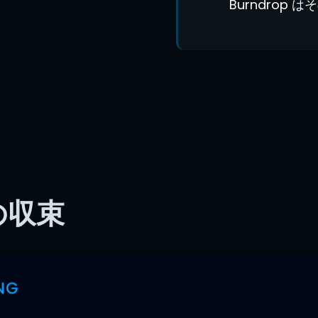
Burndrop
の収束