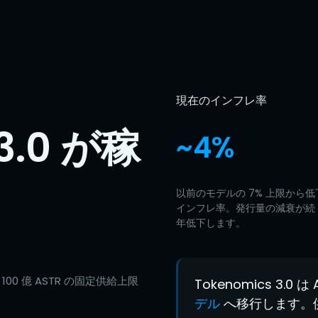
現在のインフレ率
3.0 が稼
~4%
以前のモデルの 7% 上限から
インフレ率。発行量の減衰が続
年低下します。
0 億 ASTR の固定供給上限
Tokenomics 3.
。
デル
へ移行します。