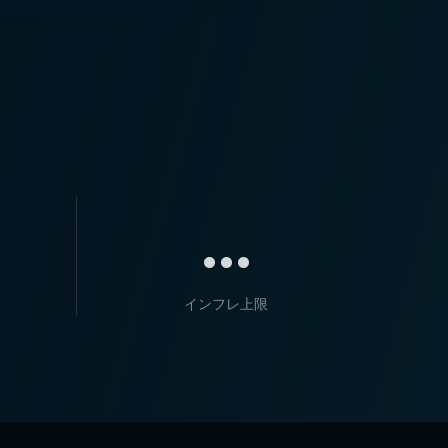
...
インフレ上限